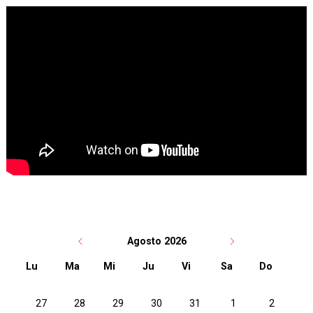
Agosto 2026
Lu
Ma
Mi
Ju
Vi
Sa
Do
No hay ninguna actividad este mes
27
28
29
30
31
1
2