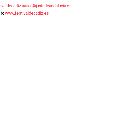
tivaldecadiz.aaiicc@juntadeandalucia.es
b:
www.festivaldecadiz.es