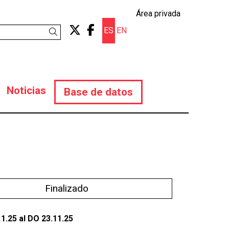
Área privada
Link a twitter
Link a facebook
ES
EN
Buscar
Noticias
Base de datos
Finalizado
11.25
al DO 23.11.25