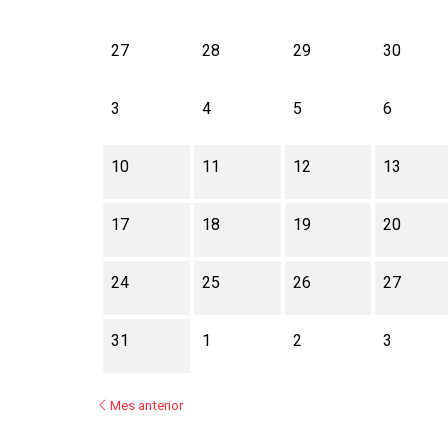
No hay ninguna actividad este mes
27
28
29
30
3
4
5
6
10
11
12
13
17
18
19
20
24
25
26
27
31
1
2
3
Mes anterior