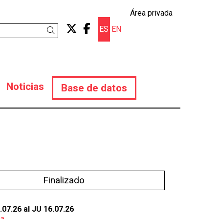
Área privada
Link a twitter
Link a facebook
ES
EN
Buscar
Noticias
Base de datos
Finalizado
.07.26
al JU 16.07.26
na