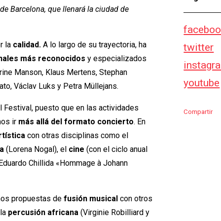
 de Barcelona, que llenará la ciudad de
faceboo
r la
calidad.
A lo largo de su trayectoria, ha
twitter
onales más reconocidos
y
especializados
instagr
rine Manson, Klaus Mertens, Stephan
youtube
ato, Václav Luks y Petra Müllejans.
 Festival, puesto que en las actividades
Compartir
os ir
más allá del formato concierto
. En
rtística
con otras disciplinas como el
a
(Lorena Nogal), el
cine
(con el ciclo anual
Eduardo Chillida «Hommage à Johann
mos propuestas de
fusión musical
con otros
 la
percusión africana
(Virginie Robilliard y