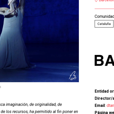
Comunida
Cataluña
Entidad o
Director/
ca imaginación, de originalidad, de
Email
:
dta
e los recursos, ha permitido al fin poner en
Página w