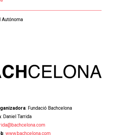
d Autónoma
rganizadora
: Fundació Bachcelona
a
: Daniel Tarrida
rrida@bachcelona.com
eb
:
www.bachcelona.com