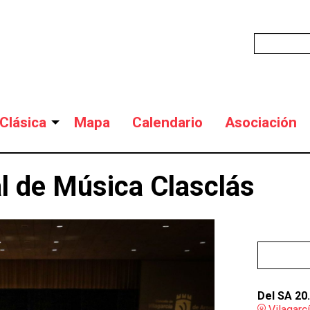
Clásica
Mapa
Calendario
Asociación
al de Música Clasclás
Del SA 20
Vilagarc