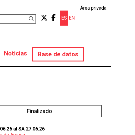
Área privada
Link a twitter
Link a facebook
ES
EN
Buscar
Noticias
Base de datos
Finalizado
.06.26
al SA 27.06.26
ía de Arousa