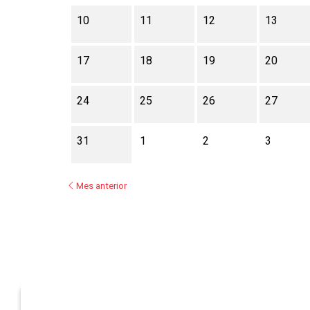
10
11
12
13
17
18
19
20
24
25
26
27
31
1
2
3
Mes anterior
Asociación Española de Festivales de Música Cl