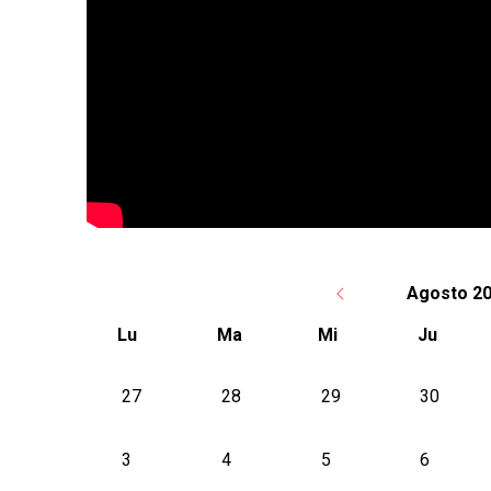
Agosto 2
Lu
Ma
Mi
Ju
No hay ninguna actividad este mes
27
28
29
30
3
4
5
6