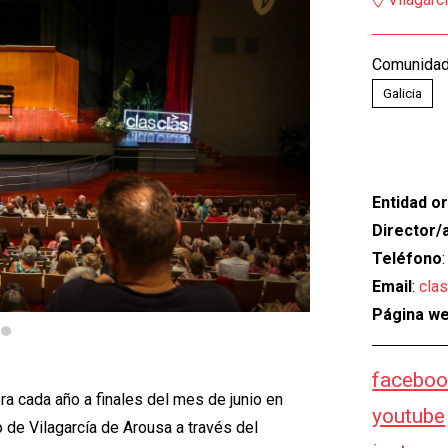
Comunida
Galicia
Entidad o
Director/
Teléfono
Email
:
c
la
Página w
faceboo
ra cada año a finales del mes de junio en
youtube
o de Vilagarcía de Arousa a través del