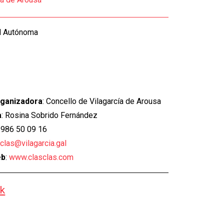
d Autónoma
rganizadora
: Concello de Vilagarcía de Arousa
a
: Rosina Sobrido Fernández
: 986 50 09 16
sclas@vilagarcia.gal
eb
:
www.c
lasclas.com
k