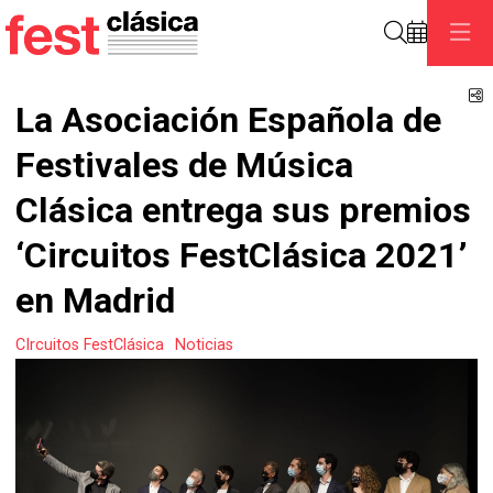
Buscar
C
La Asociación Española de
Festivales de Música
Clásica entrega sus premios
‘Circuitos FestClásica 2021’
en Madrid
CIrcuitos FestClásica
Noticias