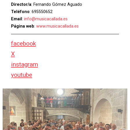
Director/a
: Fernando Gómez Aguado
Teléfono
: 695550652
Email
:
info@musicacallada.es
Página web
:
www.musicacallada.es
facebook
X
instagram
youtube