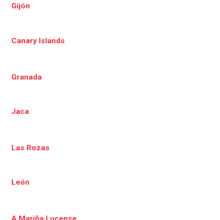
Gijón
Canary Islands
Granada
Jaca
Las Rozas
León
A Mariña Lucense