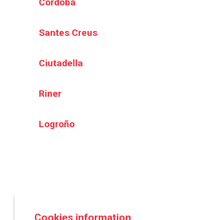
Córdoba
Santes Creus
Ciutadella
Riner
Logroño
Asociación Española de Festivales de Música Cl
Cookies information
Plaza Mayor, 7 | 42001 Soria